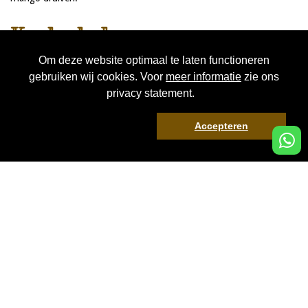
Koolsalade.
Heerlijk frisse koolsalade met een zachtzure mosterd dressing.
Om deze website optimaal te laten functioneren
gebruiken wij cookies. Voor
meer informatie
zie ons
Stokbrood
privacy statement.
Kruidenboter/tapenade.
Accepteren
3 stoere BBQ sauzen.
Direct boeken