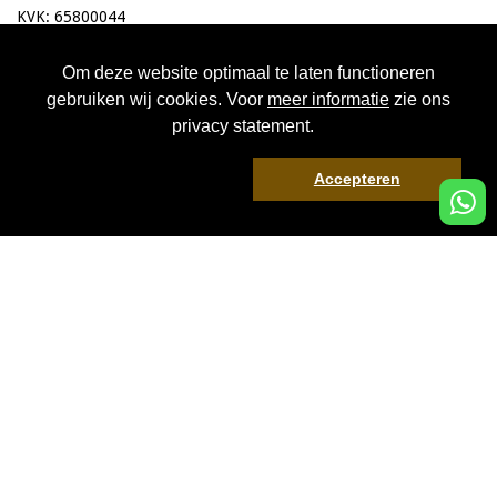
KVK: 65800044
BTW: NL001433004B60
Om deze website optimaal te laten functioneren
Direct boeken
gebruiken wij cookies. Voor
meer informatie
zie ons
privacy statement.
Naam*:
Accepteren
E-mail*:
Onderwerp*:
Bericht: